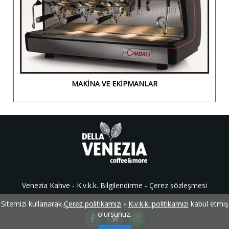
MAKİNA VE EKİPMANLAR
Venezia Kahve -
K.v.k.k. Bilgilendirme
-
Çerez sözleşmesi
Sitemizi kullanarak
Çerez politikamızı
-
K.v.k.k. politikamızı
kabul etmiş
© Venezia Kahve - 2018 tüm hakları saklıdır.
olursunuz.