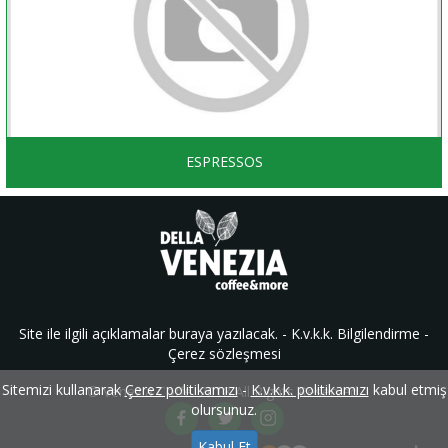
ESPRESSOS
Site ile ilgili açıklamalar buraya yazılacak. -
K.v.k.k. Bilgilendirme
-
Çerez sözleşmesi
Sitemizi kullanarak
Çerez politikamızı
-
K.v.k.k. politikamızı
kabul etmiş
© Venezia Coffe. 2018 All Rights Reserved.
olursunuz.
Kabul Et