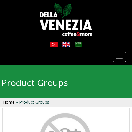
Toggl
naviga
Product Groups
Home
» Product Groups