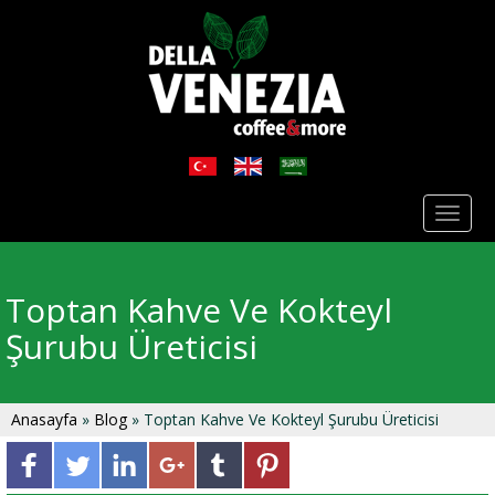
Toggl
naviga
Toptan Kahve Ve Kokteyl
Şurubu Üreticisi
Anasayfa
»
Blog
» Toptan Kahve Ve Kokteyl Şurubu Üreticisi