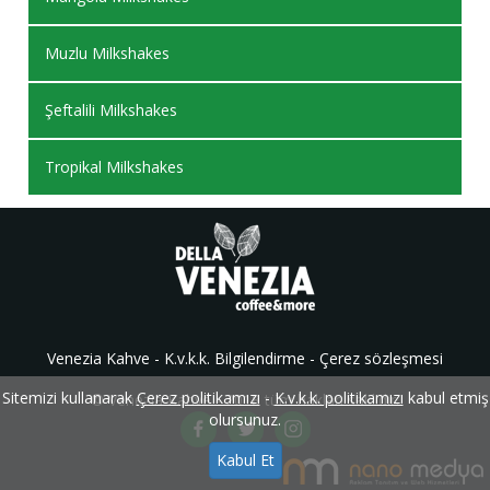
Muzlu Milkshakes
Şeftalili Milkshakes
Tropikal Milkshakes
Venezia Kahve -
K.v.k.k. Bilgilendirme
-
Çerez sözleşmesi
Sitemizi kullanarak
Çerez politikamızı
-
K.v.k.k. politikamızı
kabul etmiş
© Venezia Kahve - 2018 tüm hakları saklıdır.
olursunuz.
Kabul Et